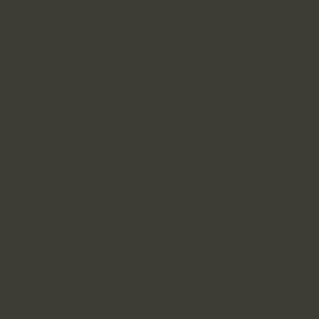
kytovanie komplexných riešení v oblasti
ie obchodných procesov. Naša špecializácia zahŕňa:
Zavádzanie inteligentných systémov na
, čo zvyšuje efektivitu a produktivitu.
Identifikácia a odstránenie neefektívnych procesov s
ížiť náklady.
tvo
: Poskytovanie odborného poradenstva a
echnologických trendov a nástrojov.
: Zabezpečenie procesov a dát proti kybernetickým
oderných bezpečnostných riešení.
žňujú prinášať inovatívne a prispôsobené riešenia
im pomáhame dosiahnuť ich obchodné ciele v