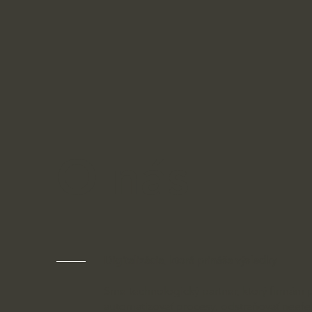
O nás
Digitalizácia, ktorá prináša výsledky
Sme technologický partner, ktorý firmám
automatizovať procesy, odstraňovať neefek