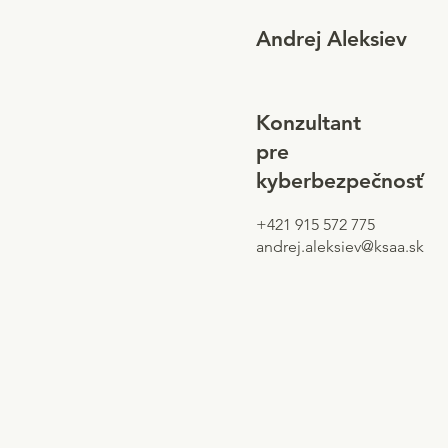
Andrej Aleksiev
Konzultant
pre
kyberbezpečnosť
+421 915 572 775
andrej.aleksiev@ksaa.sk