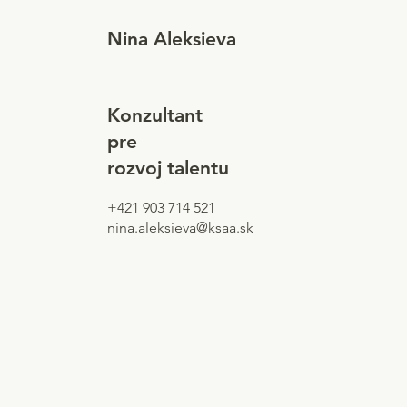
Nina Aleksieva
Konzultant
pre
rozvoj talentu
+421 903 714 521
nina.aleksieva@ksaa.sk