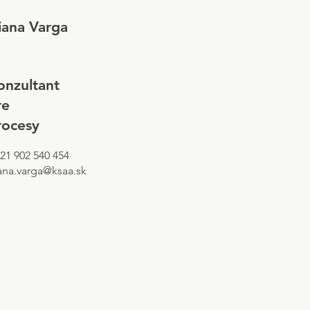
iana Varga
onzultant
re
rocesy
21 902 540 454
ana.varga@ksaa.sk