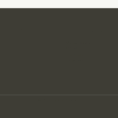
Linkedin
Office Slovensko
Majakovského 7
811 04
Bratislava
Slovensko
© 2026 by KSAA, s.r.o.