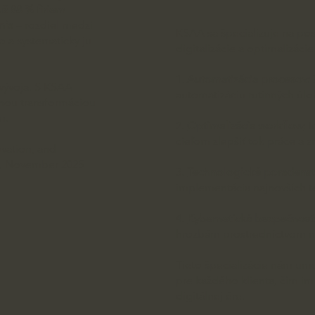
ž 88 % firiem
nia
– rozdiel medzi
KSAA sa špecializuje na pos
o a systematicky ju
digitalizácie a optimalizác
1.
Automatizácia procesov
:
vývoja. S KSAA
automatizáciu rutinných úloh
álnou transformáciou
m.
2.
Optimalizácia workflow
: 
cieľom zlepšiť tok práce a zn
ovation, and
, November 2025
3.
Technologické poradens
implementácia najnovších t
4.
Kybernetická bezpečnosť
hrozbám prostredníctvom m
Tieto špecializácie nám umo
pre každého klienta, čím 
digitálnej ére.