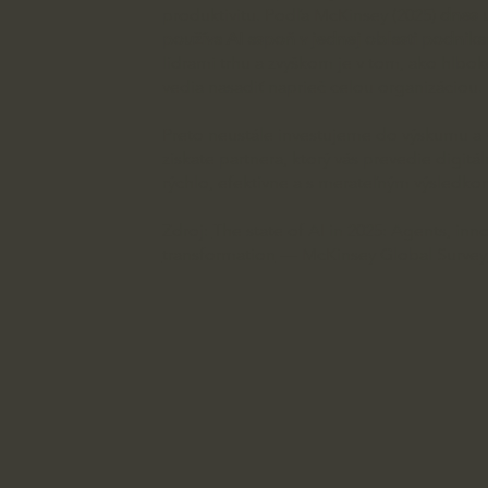
produktivitu. Podľa McKinsey (2025)
dnes u
používa AI aspoň v jednej oblasti podnika
lídrami trhu a zvyškom je v tom, ako hlbok
vedia nasadiť naprieč celou organizáciou.
Preto neustále investujeme do výskumu a 
získate partnera, ktorý vás prevedie digit
rýchlo, efektívne a s merateľným výsledko
Zdroj:
The state of AI in 2025: Agents, inn
transformation
— McKinsey Global Survey