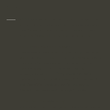
Služby
KSAA sa špecializuje na digitálnu transformáciu
a optimalizáciu obchodných procesov s cieľom
zvýšiť efektivitu a konkurenčnú výhodu našich
klientov. Naša odborná orientácia zahŕňa:
Automatizácia procesov
:
Predstavte si svet, kde rutinné úlohy prebiehajú
automaticky, čím sa znižuje chybovosť a zvyšuje
produktivita. Naša expertíza v automatizácii
procesov vám umožní sústrediť sa na
strategické aktivity –
firmy, ktoré z AI ťažia
najviac
, totiž podľa McKinsey (2025) takmer
3-
krát častejšie prerábajú svoje procesy od
základu namiesto kozmetických úprav.
Inteligentné systémy
:
Využívajte umelú inteligenciu a strojové učenie