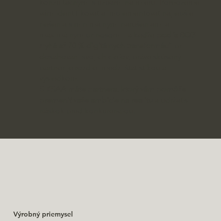
konzultačnými službami na mieru. Pomôžeme
vám identifikovať a implementovať najlepšie
riešenia s minimálnymi narušeniami a
maximálnym prínosom – a keďže
podľa BCG
zlyhá až 70 % digitálnych transformáci
í pri
dosahovaní svojich cieľov, práve skúsený
partner je rozdiel medzi štatistikou a
výsledkom.
S KSAA máte partnera, ktorý vám pomôže
premeniť vaše ambície na realitu
a udržať si
náskok pred konkurenciou.
Výrobný priemysel