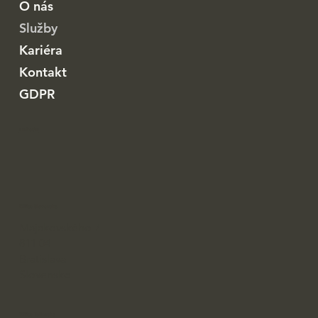
O nás
Služby
Kariéra
Kontakt
GDPR
Linkedin
Office Slovensko
Majakovského 7
811 04
Bratislava
Slovensko
Office Taliansko