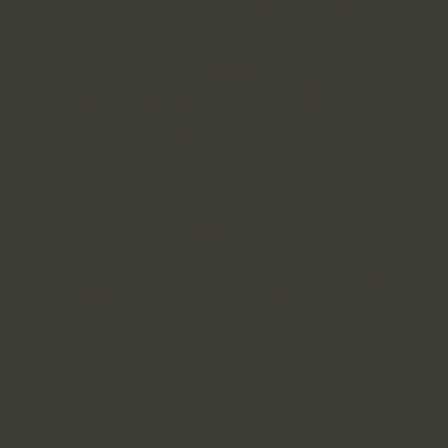
na zlepšenie rozhodovacích procesov. Naše
inteligentné systémy premenia vaše dáta na
hodnotné informácie, ktoré podporia rast vašej
spoločnosti – podľa McKinsey (2025) už
64 %
firiem hlási, že im AI reálne zrýchlila inovácie
,
no len firmy s ambicióznym prístupom k dátam
z toho dokážu vyťažiť skutočný obchodný
náskok.
Kybernetická bezpečnosť:
Chráňte svoje digitálne aktíva a zabezpečte
kontinuitu prevádzky.
Priemerná cena úniku dát
dnes dosahuje rekordných 4,99 milióna USD
(IBM, 2026) – naše pokročilé riešenia v oblasti
kybernetickej bezpečnosti vám poskytnú istotu,
že vaše informácie a systémy sú v bezpečí skôr,
než sa z rizika stane škoda.
Poradenstvo a implementácia:
Prejdite digitálnou transformáciou s našimi