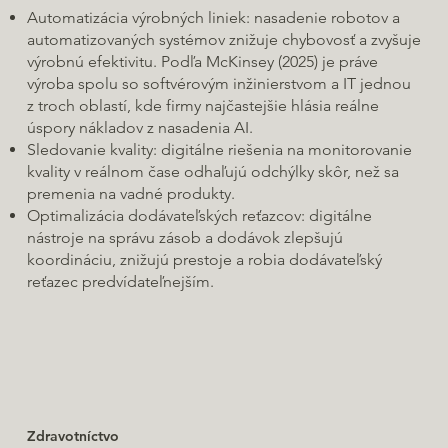
Automatizácia výrobných liniek: nasadenie robotov a
automatizovaných systémov znižuje chybovosť a zvyšuje
výrobnú efektivitu. Podľa McKinsey (2025) je práve
výroba spolu so softvérovým inžinierstvom a IT jednou
z troch oblastí, kde firmy najčastejšie hlásia reálne
úspory nákladov z nasadenia AI.
Sledovanie kvality: digitálne riešenia na monitorovanie
kvality v reálnom čase odhaľujú odchýlky skôr, než sa
premenia na vadné produkty.
Optimalizácia dodávateľských reťazcov: digitálne
nástroje na správu zásob a dodávok zlepšujú
koordináciu, znižujú prestoje a robia dodávateľský
reťazec predvídateľnejším.
Zdravotníctvo