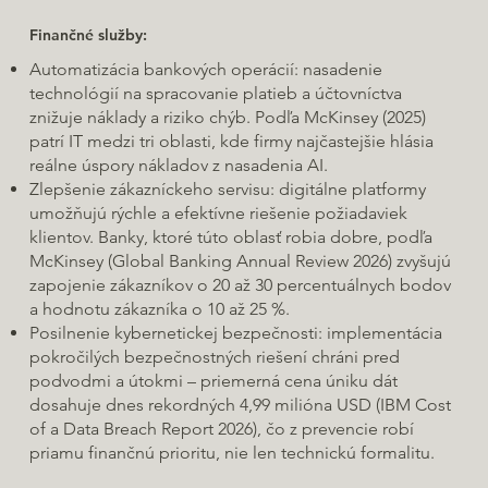
Finančné služby:
Automatizácia bankových operácií: nasadenie
technológií na spracovanie platieb a účtovníctva
znižuje náklady a riziko chýb. Podľa McKinsey (2025)
patrí IT medzi tri oblasti, kde firmy najčastejšie hlásia
reálne úspory nákladov z nasadenia AI.
Zlepšenie zákazníckeho servisu: digitálne platformy
umožňujú rýchle a efektívne riešenie požiadaviek
klientov. Banky, ktoré túto oblasť robia dobre, podľa
McKinsey (Global Banking Annual Review 2026) zvyšujú
zapojenie zákazníkov o 20 až 30 percentuálnych bodov
a hodnotu zákazníka o 10 až 25 %.
Posilnenie kybernetickej bezpečnosti: implementácia
pokročilých bezpečnostných riešení chráni pred
podvodmi a útokmi – priemerná cena úniku dát
dosahuje dnes rekordných 4,99 milióna USD (IBM Cost
of a Data Breach Report 2026), čo z prevencie robí
priamu finančnú prioritu, nie len technickú formalitu.