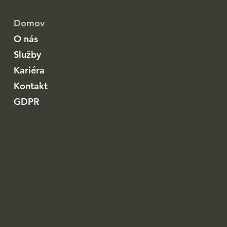
Domov
O nás
Služby
Kariéra
Kontakt
GDPR
Linkedin
Office Slovensko
Majakovského 7
811 04
Bratislava