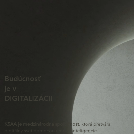
Budúcnosť
je v
DIGITALIZÁCII
KSAA je medzinárodná spoločnosť,
ktorá pretvára
digitálny svet pomocou umelej inteligencie.