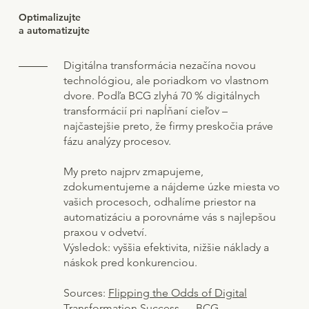
Optimalizujte
a automatizujte
Digitálna transformácia nezačína novou
technológiou, ale poriadkom vo vlastnom
dvore. Podľa BCG zlyhá 70 % digitálnych
transformácií pri napĺňaní cieľov –
najčastejšie preto, že firmy preskočia práve
fázu analýzy procesov.
My preto najprv zmapujeme,
zdokumentujeme a nájdeme úzke miesta vo
vašich procesoch, odhalíme priestor na
automatizáciu a porovnáme vás s najlepšou
praxou v odvetví.
Výsledok: vyššia efektivita, nižšie náklady a
náskok pred konkurenciou.
Sources:
Flipping the Odds of Digital
Transformation Success
— BCG