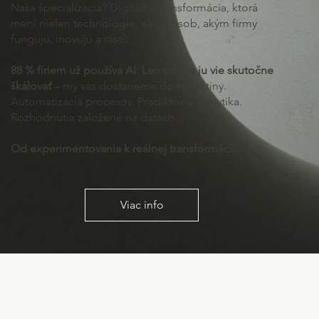
Naša špecializácia? Digitálna transformácia, ktorá
mení nielen technológie, ale spôsob, akým firmy
fungujú, inovujú a rastú.
88 % firiem už používa AI. Len tretina ju vie skutočne
škálovať
– my vás dostaneme do tej tretiny.
Automatizácia procesov. Prediktívna analytika.
Rozhodnutia založené na dátach.
Od experimentovania k reálnej transformácii.
Viac info