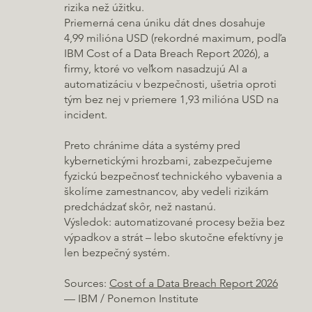
rizika než úžitku.
Priemerná cena úniku dát dnes dosahuje
4,99 milióna USD (rekordné maximum, podľa
IBM Cost of a Data Breach Report 2026), a
firmy, ktoré vo veľkom nasadzujú AI a
automatizáciu v bezpečnosti, ušetria oproti
tým bez nej v priemere 1,93 milióna USD na
incident.
Preto chránime dáta a systémy pred
kybernetickými hrozbami, zabezpečujeme
fyzickú bezpečnosť technického vybavenia a
školíme zamestnancov, aby vedeli rizikám
predchádzať skôr, než nastanú.
Výsledok: automatizované procesy bežia bez
výpadkov a strát – lebo skutočne efektívny je
len bezpečný systém.
Sources:
Cost of a Data Breach Report 2026
— IBM / Ponemon Institute